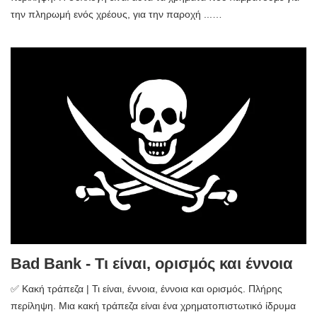
την πληρωμή ενός χρέους, για την παροχή ...…
Bad Bank - Τι είναι, ορισμός και έννοια
✅ Κακή τράπεζα | Τι είναι, έννοια, έννοια και ορισμός. Πλήρης
περίληψη. Μια κακή τράπεζα είναι ένα χρηματοπιστωτικό ίδρυμα