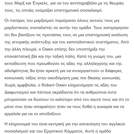
τους Μαρξ και Ένγκελς, για να τον αντιπαραβάλει με τις θεωρίες
τους, τις οποίες ονόμαζαν επιστημονικό σοσιαλισμό.
Οι πατέρες του μαρξισμού περιόρισαν όλους αυτούς τους μη-
μαρξιστικούς σοσιαλιστές σε αυτήν την ομάδα. Τους κατηγόρησαν
ότι δεν βασίζουν τις προτάσεις τους σε μια επιστημονική ανάλυση
της ιστορικής ανάπτυξης και του καπιταλιστικού συστήματος. Από
την άλλη πλευρά, ο Owen επίσης δεν υποστήριξε την
επαναστατική βία και την ταξική πάλη. Κατά τη γνώμη του, μια
εκπαίδευση που προωθούσε τις αξίες της αλληλεγγύης και της
αδελφότητας θα ήταν αρκετή για να συνεργαστούν οι διάφορες
κοινωνικές τάξεις στην οικοδόμηση μιας πιο δίκαιης κοινωνίας.
Χωρίς αμφιβολία, ο Robert Owen κληρονόμησε τις αξίες του
Διαφωτισμού και πίστευε ακράδαντα ότι τα ανθρώπινα όντα
μπορούσαν να δώσουν το καλύτερο από τον εαυτό τους και ότι το
μόνο που ήταν απαραίτητο ήταν να τους δοθεί η ευκαιρία και τα
εργαλεία για να το αποδείξουν.
Η κληρονομιά του είναι κεντρική για την κατανόηση του αγγλικού
σοσιαλισμού και του Εργατικού Κόμματος. Αυτή η ομάδα