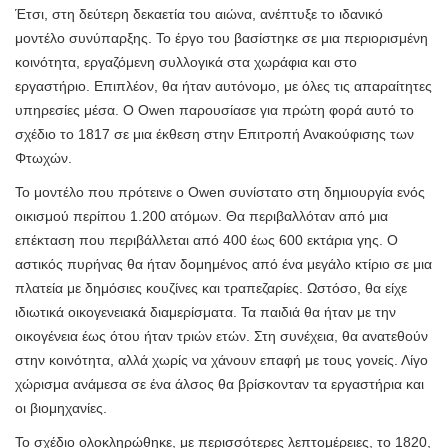
Έτσι, στη δεύτερη δεκαετία του αιώνα, ανέπτυξε το ιδανικό
μοντέλο συνύπαρξης. Το έργο του βασίστηκε σε μια περιορισμένη
κοινότητα, εργαζόμενη συλλογικά στα χωράφια και στο
εργαστήριο. Επιπλέον, θα ήταν αυτόνομο, με όλες τις απαραίτητες
υπηρεσίες μέσα. Ο Owen παρουσίασε για πρώτη φορά αυτό το
σχέδιο το 1817 σε μια έκθεση στην Επιτροπή Ανακούφισης των
Φτωχών.
Το μοντέλο που πρότεινε ο Owen συνίστατο στη δημιουργία ενός
οικισμού περίπου 1.200 ατόμων. Θα περιβαλλόταν από μια
επέκταση που περιβάλλεται από 400 έως 600 εκτάρια γης. Ο
αστικός πυρήνας θα ήταν δομημένος από ένα μεγάλο κτίριο σε μια
πλατεία με δημόσιες κουζίνες και τραπεζαρίες. Ωστόσο, θα είχε
ιδιωτικά οικογενειακά διαμερίσματα. Τα παιδιά θα ήταν με την
οικογένεια έως ότου ήταν τριών ετών. Στη συνέχεια, θα ανατεθούν
στην κοινότητα, αλλά χωρίς να χάνουν επαφή με τους γονείς. Λίγο
χώρισμα ανάμεσα σε ένα άλσος θα βρίσκονταν τα εργαστήρια και
οι βιομηχανίες.
Το σχέδιο ολοκληρώθηκε, με περισσότερες λεπτομέρειες, το 1820,