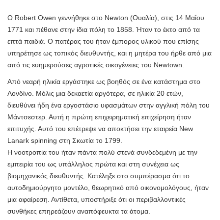
Ο Robert Owen γεννήθηκε στο Newton (Ουαλία), στις 14 Μαΐου
1771 και πέθανε στην ίδια πόλη το 1858. Ήταν το έκτο από τα
επτά παιδιά. Ο πατέρας του ήταν έμπορος υλικού που επίσης
υπηρέτησε ως τοπικός διευθυντής, και η μητέρα του ήρθε από μια
από τις ευημερούσες αγροτικές οικογένειες του Newtown.
Από νεαρή ηλικία εργάστηκε ως βοηθός σε ένα κατάστημα στο
Λονδίνο. Μόλις μια δεκαετία αργότερα, σε ηλικία 20 ετών,
διευθύνει ήδη ένα εργοστάσιο υφασμάτων στην αγγλική πόλη του
Μάντσεστερ. Αυτή η πρώτη επιχειρηματική επιχείρηση ήταν
επιτυχής. Αυτό του επέτρεψε να αποκτήσει την εταιρεία New
Lanark spinning στη Σκωτία το 1799.
Η νοοτροπία του ήταν πάντα πολύ στενά συνδεδεμένη με την
εμπειρία του ως υπάλληλος πρώτα και στη συνέχεια ως
βιομηχανικός διευθυντής. Κατέληξε στο συμπέρασμα ότι το
αυτοδημιούργητο μοντέλο, θεωρητικό από οικονομολόγους, ήταν
μια αφαίρεση. Αντίθετα, υποστήριξε ότι οι περιβαλλοντικές
συνθήκες επηρεάζουν αναπόφευκτα τα άτομα.