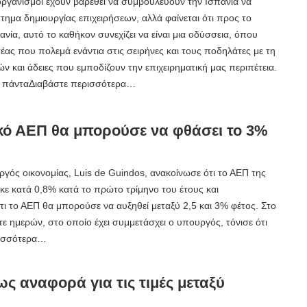
 οργανισμοί έχουν βαρεθεί να συμβουλεύουν την Ισπανία να
τημα δημιουργίας επιχειρήσεων, αλλά φαίνεται ότι προς το
νία, αυτό το καθήκον συνεχίζει να είναι μια οδύσσεια, όπου
έας που πολεμά ενάντια στις σειρήνες και τους ποδηλάτες με τη
ν και άδειες που εμποδίζουν την επιχειρηματική μας περιπέτεια.
τα πάνταΔιαβάστε περισσότερα…
κό ΑΕΠ θα μπορούσε να φθάσει το 3%
γός οικονομίας, Luis de Guindos, ανακοίνωσε ότι το ΑΕΠ της
κε κατά 0,8% κατά το πρώτο τρίμηνο του έτους και
τι το ΑΕΠ θα μπορούσε να αυξηθεί μεταξύ 2,5 και 3% φέτος. Στο
ε ημερών, στο οποίο έχει συμμετάσχει ο υπουργός, τόνισε ότι
ρισσότερα…
ς αναφορά για τις τιμές μεταξύ