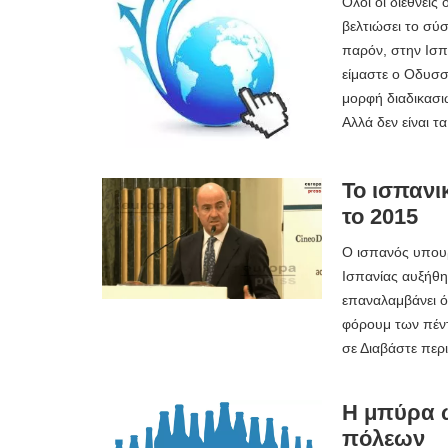
Όλοι οι διεθνείς
βελτιώσει το σύσ
παρόν, στην Ισπα
είμαστε ο Οδυσσ
μορφή διαδικασιώ
Αλλά δεν είναι 
Το ισπανι
το 2015
Ο ισπανός υπουρ
Ισπανίας αυξήθη
επαναλαμβάνει ό
φόρουμ των πέντ
σε Διαβάστε πε
Η μπύρα ω
πόλεων