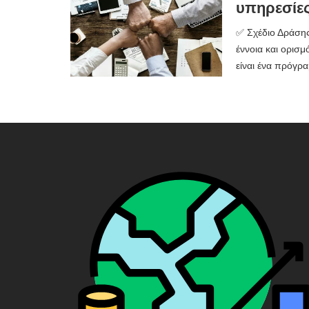
υπηρεσίες
✅ Σχέδιο Δράσης
έννοια και ορισ
είναι ένα πρόγρα