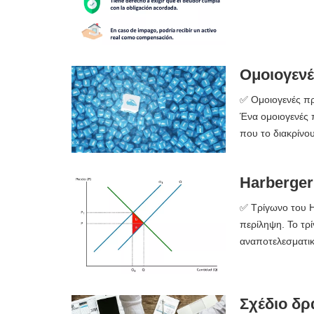
Ομοιογενές
✅ Ομοιογενές προ
Ένα ομοιογενές π
που το διακρίνου
Harberger'
✅ Τρίγωνο του Ha
περίληψη. Το τρί
αναποτελεσματικ
Σχέδιο δρ