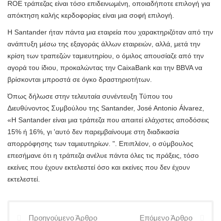
ROE τράπεζας είναι τόσο επιδεινωμένη, οποιαδήποτε επιλογή για
απόκτηση καλής κερδοφορίας είναι μια σοφή επιλογή.
Η Santander ήταν πάντα μια εταιρεία που χαρακτηριζόταν από την
ανάπτυξη μέσω της εξαγοράς άλλων εταιρειών, αλλά, μετά την
κρίση των τραπεζών ταμιευτηρίου, ο όμιλος απουσίαζε από την
αγορά του ίδιου, προκαλώντας την CaixaBank και την BBVA να
βρίσκονται μπροστά σε όγκο δραστηριοτήτων.
Όπως δήλωσε στην τελευταία συνέντευξη Τύπου του
Διευθύνοντος Συμβούλου της Santander, José Antonio Álvarez,
«Η Santander είναι μια τράπεζα που απαιτεί ελάχιστες αποδόσεις
15% ή 16%, γι 'αυτό δεν παρεμβαίνουμε στη διαδικασία
απορρόφησης των ταμιευτηρίων. ". Επιπλέον, ο σύμβουλος
επεσήμανε ότι η τράπεζα ανέλυε πάντα όλες τις πράξεις, τόσο
εκείνες που έχουν εκτελεστεί όσο και εκείνες που δεν έχουν
εκτελεστεί.
Προηγούμενο Άρθρο
Επόμενο Άρθρο