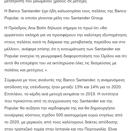
μετατροπή του μειωμένου χρέους σε μετοχές.
Η Banco Santander έχει ήδη καλωσορίσει τους πελάτες της Banco
Popular, οι οποίοι γίνονται μέλη του Santander Group.
Η Πρόεδρος Ana Botín δήλωσε σήμερα το πρωί ότι «θα
εργαστούν σκληρά για να προσφέρουν την καλύτερη εξυπηρέτηση
στους πελάτες κατά τη διάρκεια της μεταβατικής περιόδου και στο
μέλλον», ανέφερε επίσης ότι η ενσωμάτωση των Santander και
Popular ενισχύει τη γεωγραφική διαφοροποίηση του Ομίλου και ότι
αυτό θα επιτρέψτε του να εκπληρώσει όλες τις δεσμεύσεις με
πελάτες και μετόχους ».
Σύμφωνα με τους αναλυτές της Banco Santander, η αναμενόμενη
απόδοση της επένδυσης ήταν μεταξύ 13% και 14% για το 2020.
Επιπλέον, τα κέρδη ανά μετοχή εκτιμάται το 2019. Η οντότητα
που προκύπτει από τη συγχώνευση της Santander και της
Popular θα αυξήσει την κερδοφορία της και θα δημιουργήσει
συνέργειες κόστους σχεδόν 500 εκατομμύρια ευρώ ετησίως από
το 2020, με μερικούς από τους καλύτερους δείκτες απόδοσης
στον τραπεζικό τομέα στην Ισπανία και την Πορτογαλία. Είναι