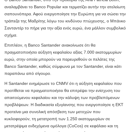
αναλαμβάνει το Banco Popular και τερματίζει αυτήν την ατελείωτη
σαπουνόπερα. Αφού ενεργοποίησε την Ευρώπη για να σώσει την
τράπεζα της Μαδρίτης λόγω του κινδύνου πτώχευσης, ο Μπάνκο
Σανταντέρ το πήρε για την αξία ενός ευρώ, ένα μάλλον συμβολικό
σχήμα.
Επιπλέον, η Banco Santander ανακοίνωσε ότι θα
πραγματοποιήσει αύξηση κεφαλαίου αξίας 7.000 εκατομμυρίων
ευρώ, στην οποία μπορούν να παρευρεθούν οι πελάτες της
Banco Santander, καθώς σύμφωνα με τον Santander, είναι κάτι
παραπάνω από σίγουρο.
Η Santander ενημέρωσε το CNMV ότι η αύξηση κεφαλαίου που
προτίθεται να πραγματοποιήσει θα επιτρέψει την ενίσχυση του
απαιτούμενου κεφαλαίου και την κάλυψη των προβλεπόμενων
προβλέψεων. Η διαδικασία εξυγίανσης που ενεργοποίησε η ΕΚΤ
προτείνει μια συνολική απόσβεση των μετοχών που
κυκλοφορούν, τη μετατροπή των 1.250 εκατομμυρίων σε
μετατρέψιμα ενδεχόμενα ομόλογα (CoCos) σε κεφάλαιο και τη