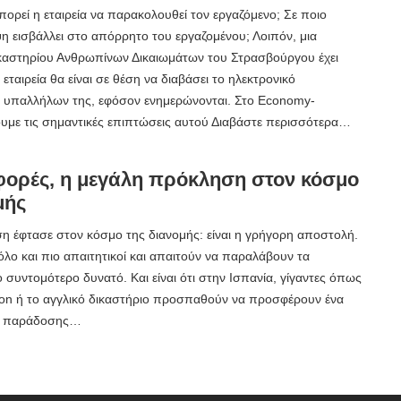
πορεί η εταιρεία να παρακολουθεί τον εργαζόμενο; Σε ποιο
ψη εισβάλλει στο απόρρητο του εργαζομένου; Λοιπόν, μια
καστηρίου Ανθρωπίνων Δικαιωμάτων του Στρασβούργου έχει
 εταιρεία θα είναι σε θέση να διαβάσει το ηλεκτρονικό
 υπαλλήλων της, εφόσον ενημερώνονται. Στο Economy-
υμε τις σημαντικές επιπτώσεις αυτού Διαβάστε περισσότερα…
φορές, η μεγάλη πρόκληση στον κόσμο
μής
η έφτασε στον κόσμο της διανομής: είναι η γρήγορη αποστολή.
 όλο και πιο απαιτητικοί και απαιτούν να παραλάβουν τα
 συντομότερο δυνατό. Και είναι ότι στην Ισπανία, γίγαντες όπως
on ή το αγγλικό δικαστήριο προσπαθούν να προσφέρουν ένα
ας παράδοσης…