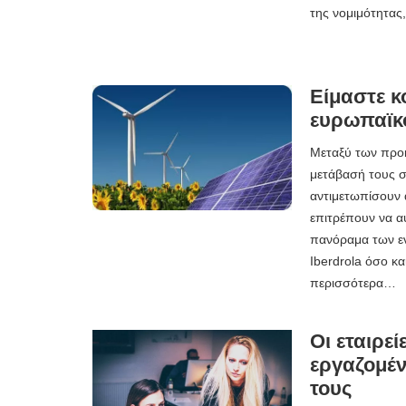
της νομιμότητας
Είμαστε κ
ευρωπαϊκό
Μεταξύ των προκ
μετάβασή τους σ
αντιμετωπίσουν 
επιτρέπουν να α
πανόραμα των ενε
Iberdrola όσο κ
περισσότερα…
Οι εταιρε
εργαζομέν
τους