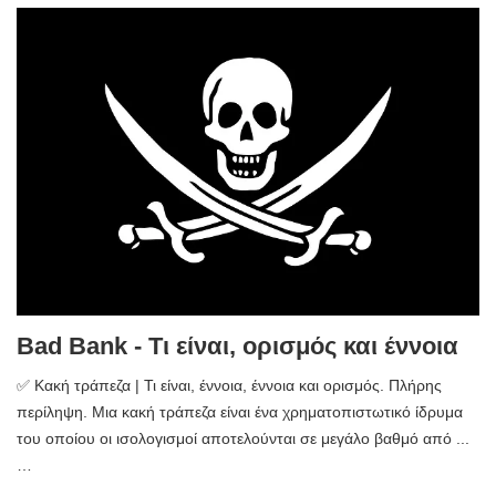
Bad Bank - Τι είναι, ορισμός και έννοια
✅ Κακή τράπεζα | Τι είναι, έννοια, έννοια και ορισμός. Πλήρης
περίληψη. Μια κακή τράπεζα είναι ένα χρηματοπιστωτικό ίδρυμα
του οποίου οι ισολογισμοί αποτελούνται σε μεγάλο βαθμό από ...
…