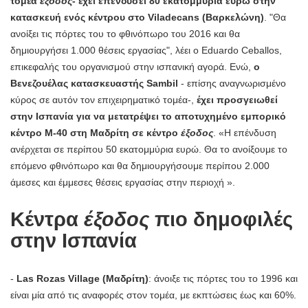
τομέα
έξοδος
- έχει επενδύσει 80 εκατομμύρια ευρώ στην
κατασκευή ενός κέντρου στο Viladecans (Βαρκελώνη)
. "Θα
ανοίξει τις πόρτες του το φθινόπωρο του 2016 και θα
δημιουργήσει 1.000 θέσεις εργασίας", λέει ο Eduardo Ceballos,
επικεφαλής του οργανισμού στην ισπανική αγορά. Ενώ,
ο
Βενεζουέλας κατασκευαστής Sambil
- επίσης αναγνωρισμένο
κύρος σε αυτόν τον επιχειρηματικό τομέα-,
έχει προσγειωθεί
στην Ισπανία για να μετατρέψει το αποτυχημένο εμπορικό
κέντρο M-40 στη Μαδρίτη σε κέντρο
έξοδος
. «Η επένδυση
ανέρχεται σε περίπου 50 εκατομμύρια ευρώ. Θα το ανοίξουμε το
επόμενο φθινόπωρο και θα δημιουργήσουμε περίπου 2.000
άμεσες και έμμεσες θέσεις εργασίας στην περιοχή ».
Κέντρα
έξοδος
πιο δημοφιλές
στην Ισπανία
-
Las Rozas Village (Μαδρίτη)
: άνοιξε τις πόρτες του το 1996 και
είναι μία από τις αναφορές στον τομέα, με εκπτώσεις έως και 60%.