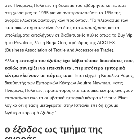
στις Ηνωμένες Πολιτείες τη δεκαετία του εβδομήντα και έφτασε
στη χώρα μας το 1995 για να αντιπροσωπεύσει το 15% της
αγοράς κλωστοϋφαντουργικών προϊόντων. "Το πλεόνασμα των
εμπορικών σημάτων είναι ένα έτος στο
καταστήματα
, και τα
υπολείμματα καταλήγουν σε διαδικτυακές πύλες όπως το Buy Vip
ή το Privalia », λέει η Borja Oria, πρόεδρος της ACOTEX
(Business Association of Textile and Accessories Trade).
Αλλά
η επιτυχία του
έξοδος
έχει λάβει τέτοιες διαστάσεις που,
καθώς συνεχίζει να επεκτείνεται, περισσότερα εμπορικά
κέντρα κλείνουν τις πόρτες τους
. Έτσι εξηγεί η Καρολίνα Ράμος,
διευθυντής των Εμπορικών Κέντρων Aguirre Newman, «στις
Ηνωμένες Πολιτείες, πρωτοπόρος στα εμπορικά κέντρα, ανοίγουν
καταστήματα
ενώ τα συμβατικά εμπορικά κέντρα κλείνουν. Είναι
λογικό ότι η τάση μεταφέρεται στην Ισπανία επειδή έχουμε
λιγότερο κορεσμό
έξοδος.
”
ο
έξοδος
ως τμήμα της