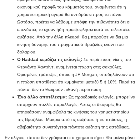
οικονομικού προφίλ του κόμματός του, αναμένεται ότι η
χρηματιστηριακή αγορά θα αντιδράσει προς τα πάνω.
Ωστόσο, πρέπει να λάβουμε υπόψη την πιθανότητα ότι οι
επενδυτές το έχουν ήδη προεξοφλήσει κατά τις τελευταίες
αυξήσεις. Από την άλλη πλευρά, θα μπορούσε να δει μια
κίνηση δύναμης του πραγματικού Βραζιλίας έναντι του
δολαρίου.
Ο Haddad κερδίζει τις εκλογές:
Σε περίπτωση νίκης του
Φερνάντο Χαντάντ, αναμένεται πτώση στις σακούλες.
Ορισμένες τράπεζες, όπως η JP Morgan, υποδηλώνουν ότι
η πτώση υποτίθεται ότι κυμαίνεται μεταξύ 5 ή 10%. Παρά τα
πάντα, δεν το θεωρούν πιθανή περίπτωση.
Ένα άλλο αποτέλεσμα:
Ως προεδρικές εκλογές, μπορεί να
υπάρχουν πολλές παραλλαγές. Αυτές οι διαφορές θα
επηρεάσουν αναμφίβολα τις κινήσεις του χρηματιστηρίου
της Βραζιλίας. Μακριά από τις αυξήσεις ή τις πτώσεις, η
αβεβαιότητα συνεπάγεται πάντοτε αύξηση της αστάθειας.
Εν ολίγοις, τίποτα δεν γράφεται στο χρηματιστήριο. Θα μείνει μόνο