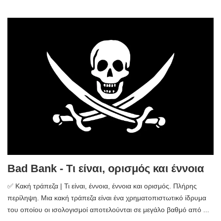
Bad Bank - Τι είναι, ορισμός και έννοια
✅ Κακή τράπεζα | Τι είναι, έννοια, έννοια και ορισμός. Πλήρης
περίληψη. Μια κακή τράπεζα είναι ένα χρηματοπιστωτικό ίδρυμα
του οποίου οι ισολογισμοί αποτελούνται σε μεγάλο βαθμό από ...