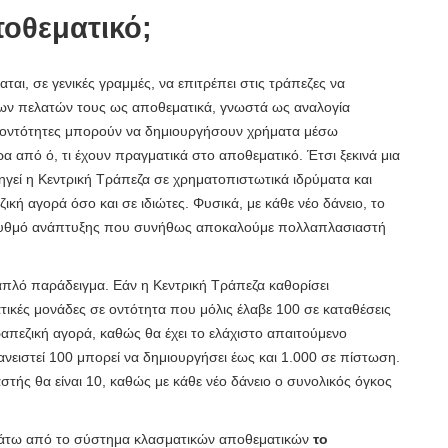
ποθεματικό;
ι, σε γενικές γραμμές, να επιτρέπει στις τράπεζες να
ων πελατών τους ως αποθεματικά, γνωστά ως αναλογία
ι οντότητες μπορούν να δημιουργήσουν χρήματα μέσω
 από ό, τι έχουν πραγματικά στο αποθεματικό. Έτσι ξεκινά μια
ηγεί η Κεντρική Τράπεζα σε χρηματοπιστωτικά ιδρύματα και
ική αγορά όσο και σε ιδιώτες. Φυσικά, με κάθε νέο δάνειο, το
ε ρυθμό ανάπτυξης που συνήθως αποκαλούμε πολλαπλασιαστή
απλό παράδειγμα. Εάν η Κεντρική Τράπεζα καθορίσει
τικές μονάδες σε οντότητα που μόλις έλαβε 100 σε καταθέσεις
τραπεζική αγορά, καθώς θα έχει το ελάχιστο απαιτούμενο
ανειστεί 100 μπορεί να δημιουργήσει έως και 1.000 σε πίστωση.
τής θα είναι 10, καθώς με κάθε νέο δάνειο ο συνολικός όγκος
ι κάτω από το σύστημα κλασματικών αποθεματικών
το