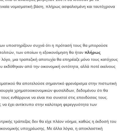
 ενιαία νομισματική βάση, πλήρως ασφαλισμένη και ταυτόχρονα
των υποστηρίζουν συχνά ότι η πρότασή τους θα μπορούσε
 πολιτών, των οποίων η εξοικονόμηση θα ήταν
πλήρως
ον λόγο, μια τραπεζική αποτυχία θα επηρέαζε μόνο τους κατόχους
υ εκδόθηκαν από την οικονομική οντότητα, αλλά ποτέ εκείνους
εματικού θα αποτελούσε σημαντικό φρενάρισμα στην πιστωτική
ιουργία χρηματοοικονομικών φυσαλίδων, δεδομένου ότι θα
 τους ενθάρρυνε να είναι πιο συνετοί στις επενδύσεις τους.
 να έχει αντίκτυπο στην καλύτερη φερεγγυότητα των
τρικής τράπεζας δεν θα είχε πλέον νόημα, καθώς η έκδοσή του
κονομικής υποχρέωσης. Με άλλα λόγια, η αποκλειστική