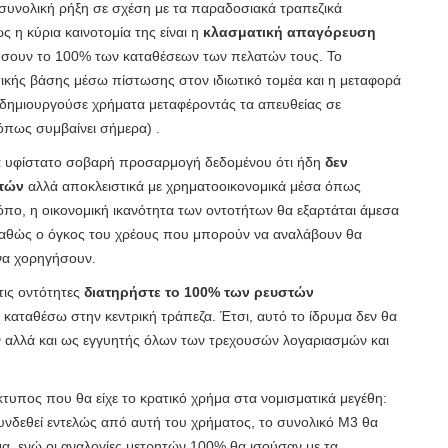
 συνολική ρήξη σε σχέση με τα παραδοσιακά τραπεζικά
 η κύρια καινοτομία της είναι η
κλασματική απαγόρευση
ηρήσουν το 100% των καταθέσεων των πελατών τους. Το
ικής βάσης μέσω πίστωσης στον ιδιωτικό τομέα και η μεταφορά
α δημιουργούσε χρήματα μεταφέροντάς τα απευθείας σε
όπως συμβαίνει σήμερα) .
θα υφίστατο σοβαρή προσαρμογή δεδομένου ότι ήδη
δεν
ατών
αλλά αποκλειστικά με χρηματοοικονομικά μέσα όπως
όπο, η οικονομική ικανότητα των οντοτήτων θα εξαρτάται άμεσα
καθώς ο όγκος του χρέους που μπορούν να αναλάβουν θα
να χορηγήσουν.
τις οντότητες
διατηρήστε το 100% των ρευστών
α καταθέσω στην κεντρική τράπεζα. Έτσι, αυτό το ίδρυμα δεν θα
 αλλά και ως εγγυητής όλων των τρεχουσών λογαριασμών και
ίκτυπος που θα είχε το κρατικό χρήμα στα νομισματικά μεγέθη:
νδεθεί εντελώς από αυτή του χρήματος, το συνολικό M3 θα
α, ενώ οι αναλογίες μετρητών 100% θα ισούσαν με τα