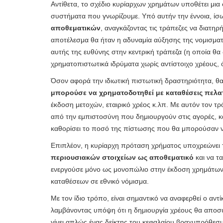
Αντίθετα, το σχέδιο κυρίαρχων χρημάτων υποθέτει μια
συστήματα που γνωρίζουμε. Υπό αυτήν την έννοια, ίσως
αποθεματικών
, αναγκάζοντας τις τράπεζες να διατ
αποτέλεσμα θα ήταν η αδυναμία αύξησης της νομισματ
αυτής της ευθύνης στην κεντρική τράπεζα (η οποία θ
χρηματοπιστωτικά ιδρύματα χωρίς αντίστοιχο χρέους, 
Όσον αφορά την ιδιωτική πιστωτική δραστηριότητα, 
μπορούσε να χρηματοδοτηθεί με καταθέσεις πελ
έκδοση μετοχών, εταιρικό χρέος κ.λπ. Με αυτόν τον τρ
από την εμπιστοσύνη που δημιουργούν στις αγορές, 
καθορίσει το ποσό της πίστωσης που θα μπορούσαν 
Επιπλέον, η κυρίαρχη πρόταση χρήματος υποχρεώνει 
περιουσιακών στοιχείων ως αποθεματικό
και να τ
ενεργούσε μόνο ως μονοπώλιο στην έκδοση χρημάτων
καταθέσεων σε εθνικό νόμισμα.
Με τον ίδιο τρόπο, είναι σημαντικό να αναφερθεί ο αντ
λαμβάνοντας υπόψη ότι η δημιουργία χρέους θα αποσυ
γίνει απλώς ένας δείκτης του κεφαλαίου βραχυπρόθεσμ